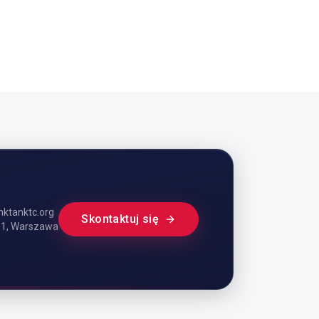
Y
SprawdzaMY
nktanktc.org
Skontaktuj się
 51, Warszawa