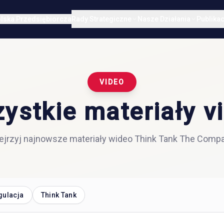
lska Przedsiębiorcza
Rady Strategiczne
Nasze Działania
Publikac
VIDEO
ystkie materiały v
ejrzyj najnowsze materiały wideo Think Tank The Compa
gulacja
Think Tank
EGULACJA
SPRAWDZAMY