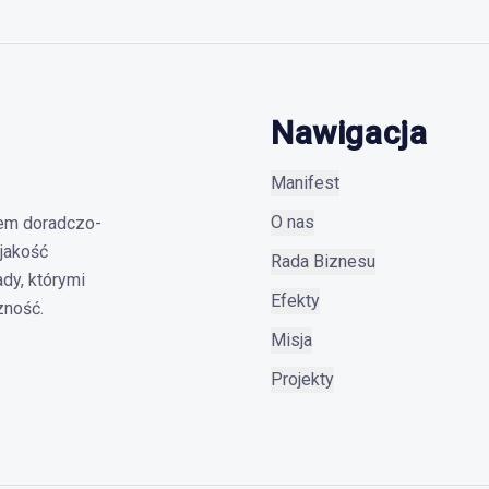
Nawigacja
Manifest
O nas
em doradczo-
jakość
Rada Biznesu
ady, którymi
Efekty
zność.
Misja
Projekty