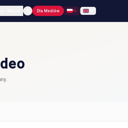
je
Więcej
Dla Mediów
PL
|
EN
ideo
ny.
SPRAWDZAMY
Podsumowanie