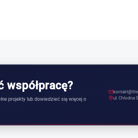
yt w Brukseli
Inicjatywa SprawdzaM
ć współpracę?
kontakt@thi
ul. Chłodna
lne projekty lub dowiedzieć się więcej o