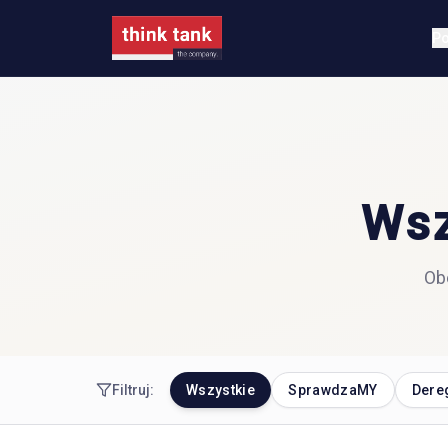
Po
Wsz
Ob
Filtruj:
Wszystkie
SprawdzaMY
Dere
SPRAWDZAMY
THINK TANK
DER
Rok deregulacji